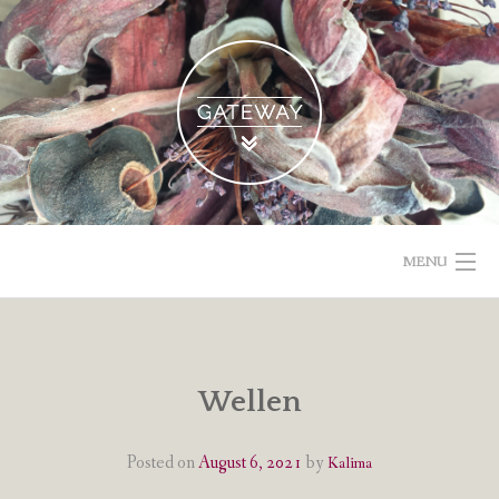
Skip
to
content
MENU
POETISCHE TEXTE & BILDER
IMPRESSUM & DATENSCHUTZ
Wellen
VOM GEBLOGDEN
Posted on
August 6, 2021
by
Kalima