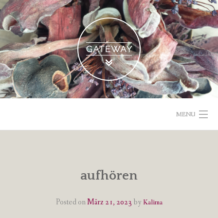
Skip
to
content
MENU
POETISCHE TEXTE & BILDER
IMPRESSUM & DATENSCHUTZ
aufhören
VOM GEBLOGDEN
Posted on
März 21, 2023
by
Kalima