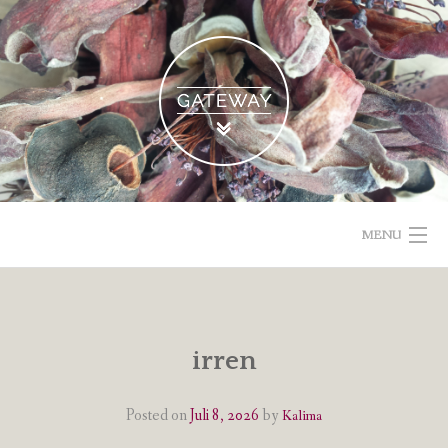
Skip
to
content
MENU
POETISCHE TEXTE & BILDER
IMPRESSUM & DATENSCHUTZ
irren
VOM GEBLOGDEN
Posted on
Juli 8, 2026
by
Kalima