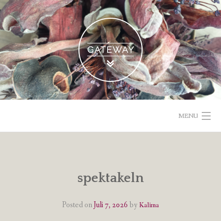
Skip
to
content
MENU
POETISCHE TEXTE & BILDER
IMPRESSUM & DATENSCHUTZ
spektakeln
VOM GEBLOGDEN
Posted on
Juli 7, 2026
by
Kalima