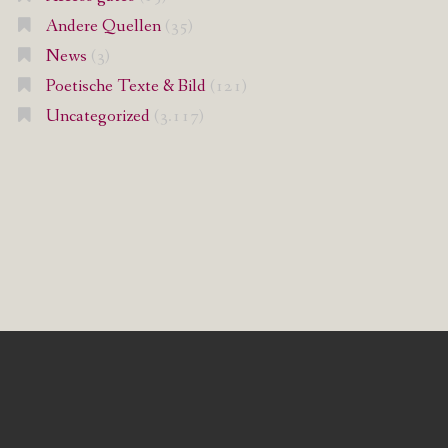
Andere Quellen
(35)
News
(3)
Poetische Texte & Bild
(121)
Uncategorized
(3.117)