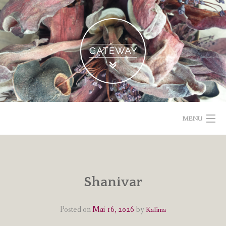
Skip
to
content
MENU
POETISCHE TEXTE & BILDER
IMPRESSUM & DATENSCHUTZ
Shanivar
VOM GEBLOGDEN
Posted on
Mai 16, 2026
by
Kalima