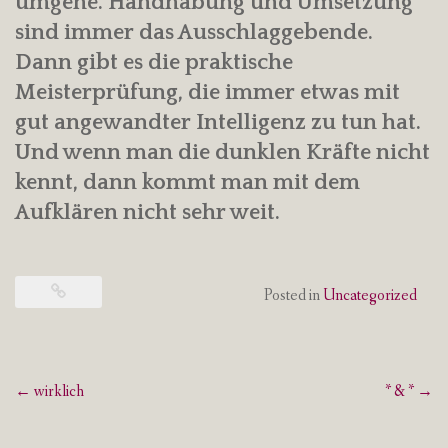
umgehe. Handhabung und Umsetzung
sind immer das Ausschlaggebende.
Dann gibt es die praktische
Meisterprüfung, die immer etwas mit
gut angewandter Intelligenz zu tun hat.
Und wenn man die dunklen Kräfte nicht
kennt, dann kommt man mit dem
Aufklären nicht sehr weit.
Posted in
Uncategorized
Post
←
wirklich
* & *
→
navigation