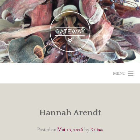
Skip
to
content
MENU
POETISCHE TEXTE & BILDER
IMPRESSUM & DATENSCHUTZ
Hannah Arendt
VOM GEBLOGDEN
Posted on
Mai 10, 2026
by
Kalima