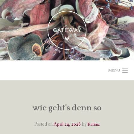
Skip
to
content
MENU
POETISCHE TEXTE & BILDER
IMPRESSUM & DATENSCHUTZ
wie geht’s denn so
VOM GEBLOGDEN
Posted on
April 24, 2026
by
Kalima