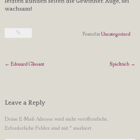
letzten Runden selten die Gewinner. Auge, sei
wachsam!
Posted in
Uncategorized
Post
←
Edouard Glissant
Spieltrieb
→
navigation
Leave a Reply
Deine E-Mail-Adresse wird nicht veröffentlicht.
Erforderliche Felder sind mit
*
markiert