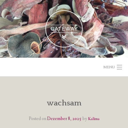
Skip
to
content
MENU
POETISCHE TEXTE & BILDER
IMPRESSUM & DATENSCHUTZ
wachsam
VOM GEBLOGDEN
Posted on
Dezember 8, 2025
by
Kalima