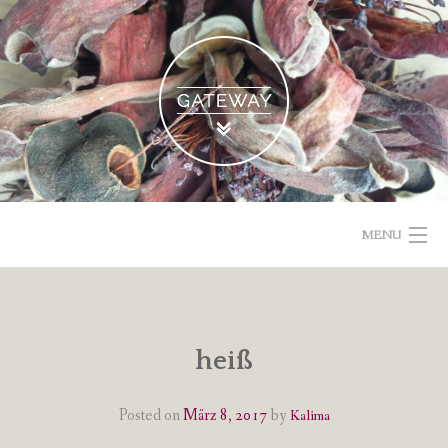
Skip
to
content
MENU
POETISCHE TEXTE & BILDER
IMPRESSUM & DATENSCHUTZ
heiß
VOM GEBLOGDEN
Posted on
März 8, 2017
by
Kalima